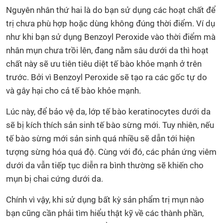
Nguyên nhân thứ hai là do bạn sử dụng các hoạt chất để
trị chưa phù hợp hoặc dùng không đúng thời điểm. Ví dụ
như khi bạn sử dụng Benzoyl Peroxide vào thời điểm mà
nhân mụn chưa trồi lên, đang nằm sâu dưới da thì hoạt
chất này sẽ ưu tiên tiêu diệt tế bào khỏe mạnh ở trên
trước. Bởi vì Benzoyl Peroxide sẽ tạo ra các gốc tự do
và gây hại cho cả tế bào khỏe mạnh.
Lúc này, để bảo vệ da, lớp tế bào keratinocytes dưới da
sẽ bị kích thích sản sinh tế bào sừng mới. Tuy nhiên, nếu
tế bào sừng mới sản sinh quá nhiều sẽ dẫn tới hiện
tượng sừng hóa quá độ. Cùng với đó, các phản ứng viêm
dưới da vẫn tiếp tục diễn ra bình thường sẽ khiến cho
mụn bị chai cứng dưới da.
Chính vì vậy, khi sử dụng bất kỳ sản phẩm trị mụn nào
bạn cũng cần phải tìm hiểu thật kỹ về các thành phần,