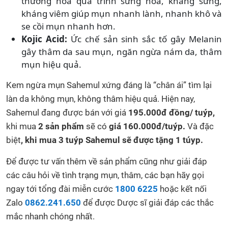
thường hóa quá trình sừng hóa, kháng sưng,
kháng viêm giúp mụn nhanh lành, nhanh khô và
se cồi mụn nhanh hơn.
Kojic Acid:
Ức chế sản sinh sắc tố gây Melanin
gây thâm da sau mụn, ngăn ngừa nám da, thâm
mụn hiệu quả.
Kem ngừa mụn Sahemul xứng đáng là “chân ái” tìm lại
làn da không mụn, không thâm hiệu quả. Hiện nay,
Sahemul đang được bán với giá
195.000đ đồng/ tuýp,
khi mua
2 sản phẩm
sẽ có
giá 160.000đ/tuýp.
Và đặc
biệt
, khi mua 3 tuýp Sahemul sẽ được tặng 1 túyp.
Để được tư vấn thêm về sản phẩm cũng như giải đáp
các câu hỏi về tình trạng mụn, thâm, các bạn hãy gọi
ngay tới tổng đài miễn cước
1800 6225
hoặc kết nối
Zalo
0862.241.650
để được Dược sĩ giải đáp các thắc
mắc nhanh chóng nhất.