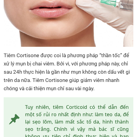
Tiêm Cortisone được coi là phương pháp “thần tốc” để
xử lý mụn bị chai viêm. Bởi vì, với phương pháp này, chỉ
sau 24h thực hiện là gần như mụn không còn dấu vết gì
trên da nữa. Tiêm Cortisone giúp giảm viêm nhanh
chóng và cải thiện mụn chỉ sau vài ngày.
Tuy nhiên, tiêm Corticoid có thể dẫn đến
một số rủi ro nhất định như: làm teo da, để
lại sẹo lõm, làm mất sắc tố da, hình thành
sẹo trắng. Chính vì vậy mà bác sĩ cũng
không ưu tiên chỉ định thực hiện và bạn