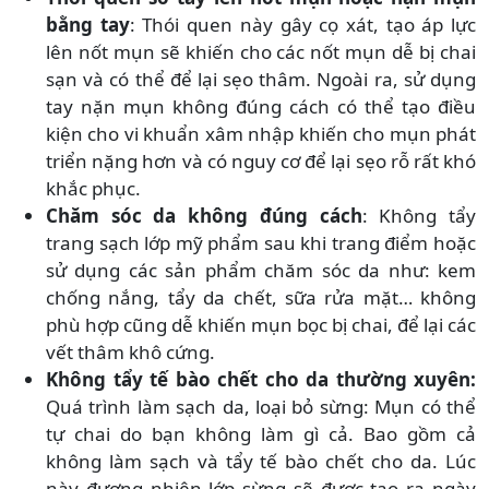
bằng tay
: Thói quen này gây cọ xát, tạo áp lực
lên nốt mụn sẽ khiến cho các nốt mụn dễ bị chai
sạn và có thể để lại sẹo thâm. Ngoài ra, sử dụng
tay nặn mụn không đúng cách có thể tạo điều
kiện cho vi khuẩn xâm nhập khiến cho mụn phát
triển nặng hơn và có nguy cơ để lại sẹo rỗ rất khó
khắc phục.
Chăm sóc da không đúng cách
: Không tẩy
trang sạch lớp mỹ phẩm sau khi trang điểm hoặc
sử dụng các sản phẩm chăm sóc da như: kem
chống nắng, tẩy da chết, sữa rửa mặt… không
phù hợp cũng dễ khiến mụn bọc bị chai, để lại các
vết thâm khô cứng.
Không tẩy tế bào chết cho da thường xuyên:
Quá trình làm sạch da, loại bỏ sừng: Mụn có thể
tự chai do bạn không làm gì cả. Bao gồm cả
không làm sạch và tẩy tế bào chết cho da. Lúc
này đương nhiên lớp sừng sẽ được tạo ra ngày