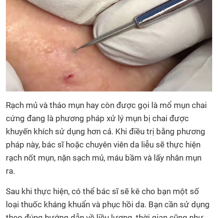
Rạch mủ và tháo mụn hay còn được gọi là mổ mụn chai
cứng đang là phương pháp xử lý mụn bị chai được
khuyến khích sử dụng hơn cả. Khi điều trị bằng phương
pháp này, bác sĩ hoặc chuyên viên da liễu sẽ thực hiện
rạch nốt mụn, nặn sạch mủ, máu bầm và lấy nhân mụn
ra.
Sau khi thực hiện, có thể bác sĩ sẽ kê cho bạn một số
loại thuốc kháng khuẩn và phục hồi da. Bạn cần sử dụng
theo đúng hướng dẫn về liều lượng, thời gian cũng như