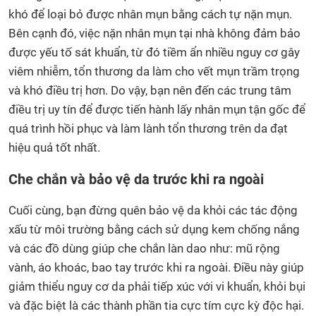
khó để loại bỏ được nhân mụn bằng cách tự nặn mụn.
Bên cạnh đó, việc nặn nhân mụn tại nhà không đảm bảo
được yếu tố sát khuẩn, từ đó tiềm ẩn nhiều nguy cơ gây
viêm nhiễm, tổn thương da làm cho vết mụn trầm trọng
và khó điều trị hơn. Do vậy, bạn nên đến các trung tâm
điều trị uy tín để được tiến hành lấy nhân mụn tận gốc để
quá trình hồi phục và làm lành tổn thương trên da đạt
hiệu quả tốt nhất.
Che chắn và bảo vệ da trước khi ra ngoài
Cuối cùng, bạn đừng quên bảo vệ da khỏi các tác động
xấu từ môi trường bằng cách sử dụng kem chống nắng
và các đồ dùng giúp che chắn làn dao như: mũ rộng
vành, áo khoác, bao tay trước khi ra ngoài. Điều này giúp
giảm thiểu nguy cơ da phải tiếp xúc với vi khuẩn, khỏi bụi
và đặc biệt là các thành phần tia cực tím cực kỳ độc hại.