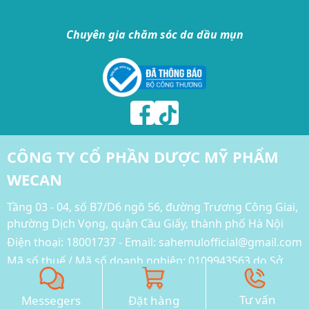
Chuyên gia chăm sóc da dầu mụn
CÔNG TY CỔ PHẦN DƯỢC MỸ PHẨM
WECAN
Tầng 03 - 04, số B7/D6 ngõ 56, đường Trương Công Giai,
phường Dịch Vọng, quận Cầu Giấy, thành phố Hà Nội
Điện thoại:
18001737 - Email: sahemulofficial@gmail.com
Mã số thuế / Mã số doanh nghiệp: 0109943563 do Sở
KHĐT Hà Nội cấp ngày 25/03/2022
Điều khoản & Chính sách
Tư vấn
Messegers
Đặt hàng