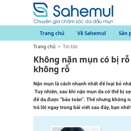
Trang chủ
Về Sahemul
Sản 
Trang chủ
Tin tức
Không nặn mụn có bị rỗ
không rỗ
Nặn mụn là cách nhanh nhất để loại bỏ nhâ
Tuy nhiên, sau khi nặn mụn da có thể bị s
để da được “bảo toàn”. Thế nhưng không n
trả lời ngay trong bài viết sau đây, bạn nhé!