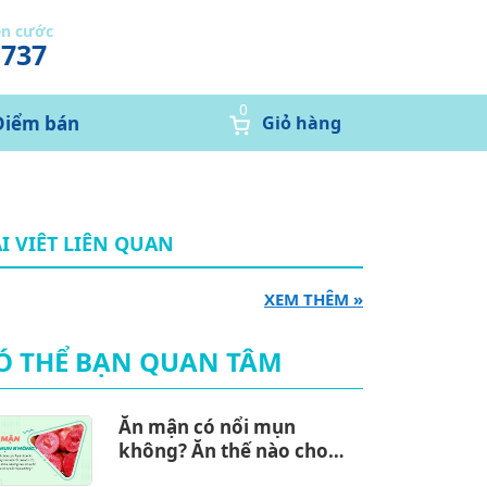
ễn cước
1737
0
Điểm bán
Giỏ hàng
I VIÊT LIÊN QUAN
XEM THÊM »
Ó THỂ BẠN QUAN TÂM
Ăn mận có nổi mụn
không? Ăn thế nào cho
đúng cách?