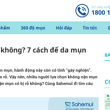
Tư vấn mi
1800 
phẩm
360 độ mụn
Hỏi đáp
Tin tức
 không? 7 cách để da mụn
BÀ
n mụn, hành động này còn có tính “gây nghiện”.
ẹo rỗ. Vậy nên, nhiều người lựa chọn không nặn mụn
C
ặn mụn có bị rỗ không? Cùng Sahemul đi tìm câu