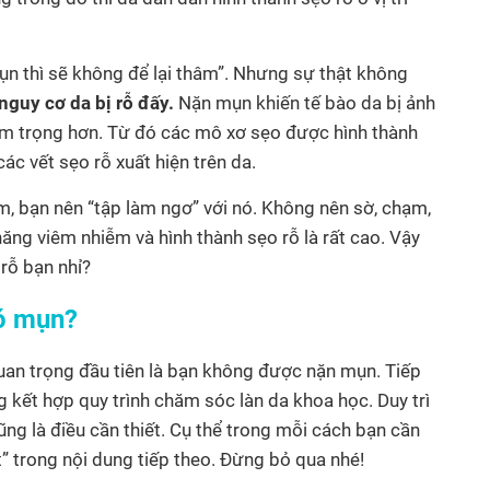
mụn thì sẽ không để lại thâm”. Nhưng sự thật không
guy cơ da bị rỗ đấy.
Nặn mụn khiến tế bào da bị ảnh
rầm trọng hơn. Từ đó các mô xơ sẹo được hình thành
các vết sẹo rỗ xuất hiện trên da.
, bạn nên “tập làm ngơ” với nó. Không nên sờ, chạm,
năng viêm nhiễm và hình thành sẹo rỗ là rất cao. Vậy
rỗ bạn nhỉ?
có mụn?
quan trọng đầu tiên là bạn không được nặn mụn. Tiếp
 kết hợp quy trình chăm sóc làn da khoa học. Duy trì
ng là điều cần thiết. Cụ thể trong mỗi cách bạn cần
ật” trong nội dung tiếp theo. Đừng bỏ qua nhé!