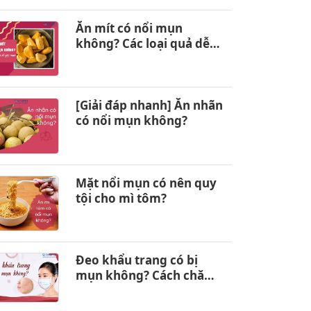
Ăn mít có nổi mụn
không? Các loại quả dễ
gây nổi mụn
[Giải đáp nhanh] Ăn nhãn
có nổi mụn không?
Mặt nổi mụn có nên quy
tội cho mì tôm?
Đeo khẩu trang có bị
mụn không? Cách chăm
sóc da hiệu quả