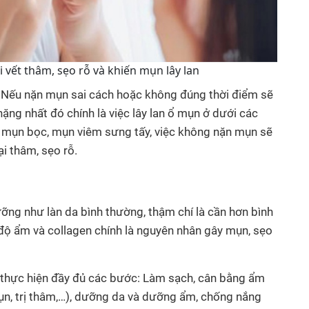
 vết thâm, sẹo rỗ và khiến mụn lây lan
 Nếu nặn mụn sai cách hoặc không đúng thời điểm sẽ
nặng nhất đó chính là việc lây lan ổ mụn ở dưới các
t mụn bọc, mụn viêm sưng tấy, việc không nặn mụn sẽ
ại thâm, sẹo rỗ.
ng như làn da bình thường, thậm chí là cần hơn bình
 độ ẩm và collagen chính là nguyên nhân gây mụn, sẹo
n thực hiện đầy đủ các bước: Làm sạch, cân bằng ẩm
mụn, trị thâm,…), dưỡng da và dưỡng ẩm, chống nắng