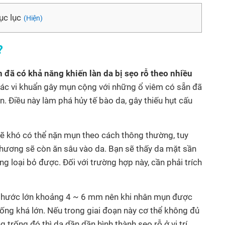
c lục
(Hiện)
?
đã có khả năng khiến làn da bị sẹo rỗ theo nhiều
 các vi khuẩn gây mụn cộng với những ổ viêm có sẵn đã
n. Điều này làm phá hủy tế bào da, gây thiếu hụt cấu
sẽ khó có thể nặn mụn theo cách thông thường, tuy
 thương sẽ còn ăn sâu vào da. Bạn sẽ thấy da mặt sần
 loại bỏ được. Đối với trường hợp này, cần phải trích
 thước lớn khoảng 4 ~ 6 mm nên khi nhân mụn được
rống khá lớn. Nếu trong giai đoạn này cơ thể không đủ
g trống đó thì da dần dần hình thành sẹo rỗ ở vị trí