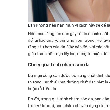
Bạn không nên nặn mụn vì cách này sẽ để lại
Nặn mụn là nguồn cơn gây rỗ da nhanh nhất.
để lại hậu quả vô cùng nghiêm trọng. Hệ lụy 
tầng sâu hơn của da. Vậy nên đối với các nố
giúp tránh nốt mụn lây lan, sưng to hoặc để l
Chú ý quá trình chăm sóc da
Da mụn cũng cần được bổ sung chất dinh dưỡ
thường. Sự thiếu hụt dưỡng chất đặc biệt là
hoặc rỗ trên da.
Do đó, trong quá trình chăm sóc da, bạn cầ
(toner/ lotion), sản phẩm chuyên dụng (trị 