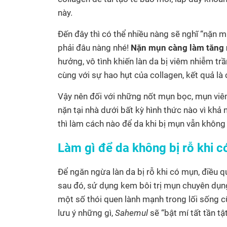
này.
Đến đây thì có thể nhiều nàng sẽ nghĩ “nặn 
phải đâu nàng nhé!
Nặn mụn càng làm tăng n
hưởng, vô tình khiến làn da bị viêm nhiễm t
cùng với sự hao hụt của collagen, kết quả là 
Vậy nên đối với những nốt mụn bọc, mụn viêm
nặn tại nhà dưới bất kỳ hình thức nào vì khả 
thì làm cách nào để da khi bị mụn vẫn không 
Làm gì để da không bị rỗ khi 
Để ngăn ngừa làn da bị rỗ khi có mụn, điều 
sau đó, sử dụng kem bôi trị mụn chuyên dụng
một số thói quen lành mạnh trong lối sống cũ
lưu ý những gì,
Sahemul
sẽ “bật mí tất tần t