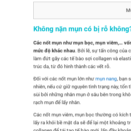
Mụ
Không nặn mụn có bị rỗ không
Các nốt mụn như mụn bọc, mụn viêm,… vốn 
mức độ khác nhau
. Bởi lẽ, sự tấn công của
làm đứt gãy các tế bào sợi collagen và elasti
trúc da, từ đó hình thành các vết rỗ.
Đối với các nốt mụn lớn như
mụn nang
, bạn 
nhiên, nếu cứ giữ nguyên tình trạng này, tổn
sùi bởi những nhân mụn ở sâu bên trong không
rạch mụn để lấy nhân.
Các nốt mụn viêm, mụn bọc thường có kích
lấy ra khỏi bề mặt da sẽ để lại một khoảng t
collagen để tái tạo tế bào mới, lấp đầy khoản