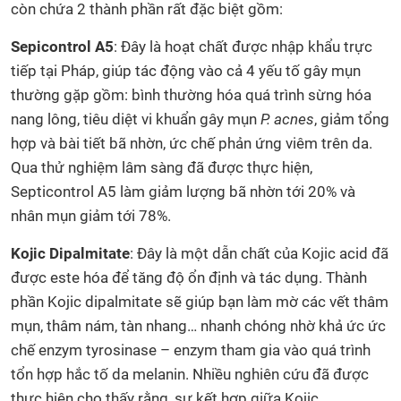
còn chứa 2 thành phần rất đặc biệt gồm:
Sepicontrol A5
: Đây là hoạt chất được nhập khẩu trực
tiếp tại Pháp, giúp tác động vào cả 4 yếu tố gây mụn
thường gặp gồm: bình thường hóa quá trình sừng hóa
nang lông, tiêu diệt vi khuẩn gây mụn
P. acnes
, giảm tổng
hợp và bài tiết bã nhờn, ức chế phản ứng viêm trên da.
Qua thử nghiệm lâm sàng đã được thực hiện,
Septicontrol A5 làm giảm lượng bã nhờn tới 20% và
nhân mụn giảm tới 78%.
Kojic Dipalmitate
: Đây là một dẫn chất của Kojic acid đã
được este hóa để tăng độ ổn định và tác dụng. Thành
phần Kojic dipalmitate sẽ giúp bạn làm mờ các vết thâm
mụn, thâm nám, tàn nhang… nhanh chóng nhờ khả ức ức
chế enzym tyrosinase – enzym tham gia vào quá trình
tổn hợp hắc tố da melanin. Nhiều nghiên cứu đã được
thực hiện cho thấy rằng, sự kết hợp giữa Kojic