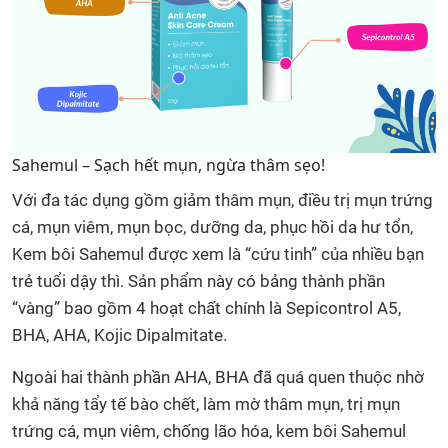
Sahemul – Sạch hết mụn, ngừa thâm sẹo!
Với đa tác dụng gồm giảm thâm mụn, điều trị mụn trứng
cá, mụn viêm, mụn bọc, dưỡng da, phục hồi da hư tổn,
Kem bôi Sahemul được xem là “cứu tinh” của nhiều bạn
trẻ tuổi dậy thì. Sản phẩm này có bảng thành phần
“vàng” bao gồm 4 hoạt chất chính là Sepicontrol A5,
BHA, AHA, Kojic Dipalmitate.
Ngoài hai thành phần AHA, BHA đã quá quen thuộc nhờ
khả năng tẩy tế bào chết, làm mờ thâm mụn, trị mụn
trứng cá, mụn viêm, chống lão hóa, kem bôi Sahemul