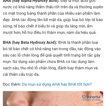
AHA (hay Alpha Hydroxy Acid):
Đây là một acid gốc
nước có khả năng thẩm thấu tốt trên da và thường xuyên
có mặt trong bảng thành phần của nhiều sản phẩm làm
đẹp. AHA tác động lên bề mặt da, giúp loại bỏ lớp tế bào
sừng, tế bào chết ở biểu bì và giúp da láng mịn, ẩm
mượt hơn, hỗ trợ điều trị thâm mụn, nám da hiệu quả.
BHA (hay Beta Hydroxy Acid):
BHA là thành phần loại
bỏ tế bào chết có khả năng tan trong dầu, tác động vào
sâu các lỗ chân lông để giải quyết tình trạng bít tắc gây
mụn. Sử dụng sản phẩm chứa BHA có tác dụng làm
sạch sâu, thu nhỏ lỗ chân lông, đánh bay thâm mụn và
cải thiện cấu trúc da.
Đọc thêm:
Da mụn sử dụng AHA hay BHA tốt hơn?