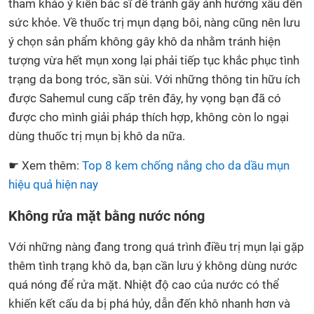
tham khảo ý kiến bác sĩ để tránh gây ảnh hưởng xấu đến
sức khỏe. Về thuốc trị mụn dạng bôi, nàng cũng nên lưu
ý chọn sản phẩm không gây khô da nhằm tránh hiện
tượng vừa hết mụn xong lại phải tiếp tục khắc phục tình
trạng da bong tróc, sần sùi. Với những thông tin hữu ích
được Sahemul cung cấp trên đây, hy vọng bạn đã có
được cho mình giải pháp thích hợp, không còn lo ngại
dùng thuốc trị mụn bị khô da nữa.
☛ Xem thêm:
Top 8 kem chống nắng cho da dầu mụn
hiệu quả hiện nay
Không rửa mặt bằng nước nóng
Với những nàng đang trong quá trình điều trị mụn lại gặp
thêm tình trạng khô da, bạn cần lưu ý không dùng nước
quá nóng để rửa mặt. Nhiệt độ cao của nước có thể
khiến kết cấu da bị phá hủy, dẫn đến khô nhanh hơn và