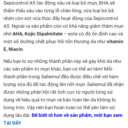
Sepicontrol A5 tác động sâu và loại bỏ mụn, BHA sẽ
thẩm thấu sâu vào từng lỗ chân lông, vừa loại bỏ bã
nhờn còn sót vừa thúc đẩy hoạt động của Sepicontrol
A5. Ngoài ra sản phẩm còn có khả năng giảm thâm mụn
nhờ
AHA, Kojic Dipalmitate
– este có độ ổn định cao và
một số dưỡng chất phục hồi tổn thương da như
vitamin
E, Niacin
.
Nếu bạn lo sợ những thành phần này sẽ gây khô da như
các sản phẩm trị mụn khác, bạn có thể an tâm! Mỗi
thành phần trong Sahemul đều được điều chế với hàm
lượng vừa đủ để tác động lên nốt mụn. Sahemul đã nhận
được những phản hồi rất tích cực từ người từng sử
dụng về hiệu quả trị mụn và bảo toàn làn da không bị
bong tróc. Vậy nên bạn hoàn toàn có thể yên tâm sử
dụng lâu dài.
Để biết rõ hơn về sản phẩm, mời bạn xem
TẠI ĐÂY