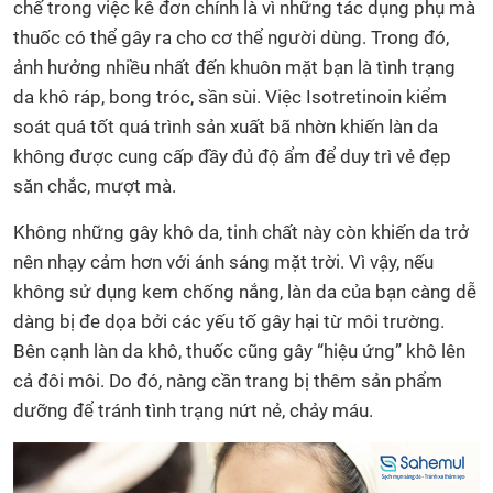
chế trong việc kê đơn chính là vì những tác dụng phụ mà
thuốc có thể gây ra cho cơ thể người dùng. Trong đó,
ảnh hưởng nhiều nhất đến khuôn mặt bạn là tình trạng
da khô ráp, bong tróc, sần sùi. Việc Isotretinoin kiểm
soát quá tốt quá trình sản xuất bã nhờn khiến làn da
không được cung cấp đầy đủ độ ẩm để duy trì vẻ đẹp
săn chắc, mượt mà.
Không những gây khô da, tinh chất này còn khiến da trở
nên nhạy cảm hơn với ánh sáng mặt trời. Vì vậy, nếu
không sử dụng kem chống nắng, làn da của bạn càng dễ
dàng bị đe dọa bởi các yếu tố gây hại từ môi trường.
Bên cạnh làn da khô, thuốc cũng gây “hiệu ứng” khô lên
cả đôi môi. Do đó, nàng cần trang bị thêm sản phẩm
dưỡng để tránh tình trạng nứt nẻ, chảy máu.