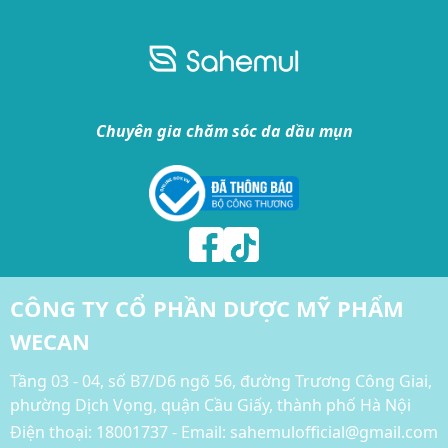
Chuyên gia chăm sóc da dầu mụn
CÔNG TY CỔ PHẦN DƯỢC MỸ PHẨM
WECAN
Tầng 03 - 04, số B7/D6 ngõ 56, đường Trương Công Giai,
phường Dịch Vọng, quận Cầu Giấy, thành phố Hà Nội
Điện thoại:
18001737 - Email: sahemulofficial@gmail.com