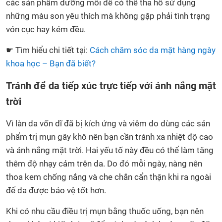
các sản phẩm dưỡng môi để có thể tha hồ sử dụng
những màu son yêu thích mà không gặp phải tình trạng
vón cục hay kém đều.
☛ Tìm hiểu chi tiết tại:
Cách chăm sóc da mặt hàng ngày
khoa học – Bạn đã biết?
Tránh để da tiếp xúc trực tiếp với ánh nắng mặt
trời
Vì làn da vốn dĩ đã bị kích ứng và viêm do dùng các sản
phẩm trị mụn gây khô nên bạn cần tránh xa nhiệt độ cao
và ánh nắng mặt trời. Hai yếu tố này đều có thể làm tăng
thêm độ nhạy cảm trên da. Do đó mỗi ngày, nàng nên
thoa kem chống nắng và che chắn cẩn thận khi ra ngoài
để da được bảo vệ tốt hơn.
Khi có nhu cầu điều trị mụn bằng thuốc uống, bạn nên