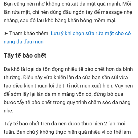
Bạn cũng nên nhớ không chà xát da mặt quá mạnh. Mỗi
lần rửa mặt, chỉ nên dùng đầu ngón tay để massage nhẹ
nhàng, sau đó lau khô bằng khăn bông mềm mại.
➤ Tham khảo thêm:
Lưu ý khi chọn sữa rửa mặt cho cô
nàng da dầu mụn
Tẩy tế bào chết
Da khô là loại da tồn đọng nhiều tế bào chết hơn da bình
thường. Điều này vừa khiến làn da của bạn sần sùi vừa
tạo điều kiện thuận lợi để ti tỉ nốt mụn xuất hiện. Vậy nên
để sớm lấy lại làn da mịn màng vốn có, đừng bỏ qua
bước tẩy tế bào chết trong quy trình chăm sóc da nàng
nhé.
Tẩy tế bào chết trên da nên được thực hiện 2 lần mỗi
tuần. Bạn chú ý không thực hiện quá nhiều vì có thể làm