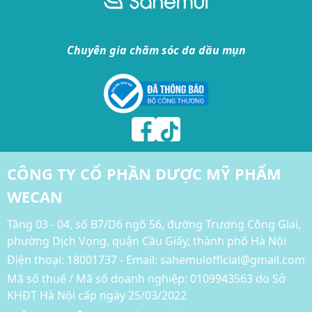
Chuyên gia chăm sóc da dầu mụn
CÔNG TY CỔ PHẦN DƯỢC MỸ PHẨM
WECAN
Tầng 03 - 04, số B7/D6 ngõ 56, đường Trương Công Giai,
phường Dịch Vọng, quận Cầu Giấy, thành phố Hà Nội
Điện thoại:
18001737 - Email: sahemulofficial@gmail.com
Mã số thuế / Mã số doanh nghiệp: 0109943563 do Sở
KHĐT Hà Nội cấp ngày 25/03/2022