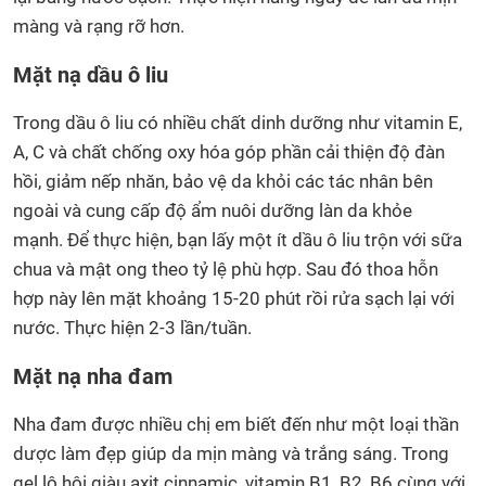
màng và rạng rỡ hơn.
Mặt nạ dầu ô liu
Trong dầu ô liu có nhiều chất dinh dưỡng như vitamin E,
A, C và chất chống oxy hóa góp phần cải thiện độ đàn
hồi, giảm nếp nhăn, bảo vệ da khỏi các tác nhân bên
ngoài và cung cấp độ ẩm nuôi dưỡng làn da khỏe
mạnh. Để thực hiện, bạn lấy một ít dầu ô liu trộn với sữa
chua và mật ong theo tỷ lệ phù hợp. Sau đó thoa hỗn
hợp này lên mặt khoảng 15-20 phút rồi rửa sạch lại với
nước. Thực hiện 2-3 lần/tuần.
Mặt nạ nha đam
Nha đam được nhiều chị em biết đến như một loại thần
dược làm đẹp giúp da mịn màng và trắng sáng. Trong
gel lô hội giàu axit cinnamic, vitamin B1, B2, B6 cùng với