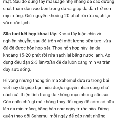
mặt. Sau đó dùng tay massage nhẹ nhàng để các dưỡng
chất thấm dần vào bên trong da và giúp da dần trở nên
mịn màng. Giữ nguyên khoảng 20 phút rồi rửa sạch lại
với nước lạnh.
Sữa tươi kết hợp khoai tây:
Khoai tây luộc chín và
nghiền nhuyễn, sau đó trộn với một lượng sữa tươi vừa
đủ để được hỗn hợp sệt. Thoa hỗn hợp này lên da
khoảng 15-20 phút rồi rửa sạch lại bằng nước lạnh. Áp
dụng đều đặn 2-3 lần/tuần để da luôn căng mịn và tràn
đầy sức sống.
Hi vọng những thông tin mà Sahemul đưa ra trong bài
viết này đã giúp bạn hiểu được nguyên nhân cũng như
cách cải thiện tình trạng da không mụn nhưng sần sùi.
Còn chần chừ gì mà không thay đổi ngay để sớm sở hữu
làn da mịn màng, hồng hào như ngày trước nào. Đừng
quên theo dõi Sahemul mỗi ngày để cập nhật những