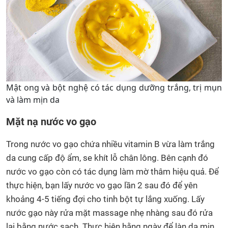
Mật ong và bột nghệ có tác dụng dưỡng trắng, trị mụn
và làm mịn da
Mặt nạ nước vo gạo
Trong nước vo gạo chứa nhiều vitamin B vừa làm trắng
da cung cấp độ ẩm, se khít lỗ chân lông. Bên cạnh đó
nước vo gạo còn có tác dụng làm mờ thâm hiệu quả. Để
thực hiện, bạn lấy nước vo gạo lần 2 sau đó để yên
khoảng 4-5 tiếng đợi cho tinh bột tự lắng xuống. Lấy
nước gạo này rửa mặt massage nhẹ nhàng sau đó rửa
lại bằng nước sạch. Thực hiện hằng ngày để làn da mịn