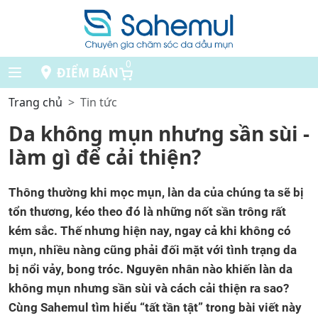
0
ĐIỂM BÁN
Trang chủ
Tin tức
Da không mụn nhưng sần sùi -
làm gì để cải thiện?
Thông thường khi mọc mụn, làn da của chúng ta sẽ bị
tổn thương, kéo theo đó là những nốt sần trông rất
kém sắc. Thế nhưng hiện nay, ngay cả khi không có
mụn, nhiều nàng cũng phải đối mặt với tình trạng da
bị nổi vảy, bong tróc. Nguyên nhân nào khiến làn da
không mụn nhưng sần sùi và cách cải thiện ra sao?
Cùng Sahemul tìm hiểu “tất tần tật” trong bài viết này