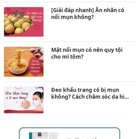
[Giải đáp nhanh] Ăn nhãn có
nổi mụn không?
Mặt nổi mụn có nên quy tội
cho mì tôm?
Đeo khẩu trang có bị mụn
không? Cách chăm sóc da hiệu
quả