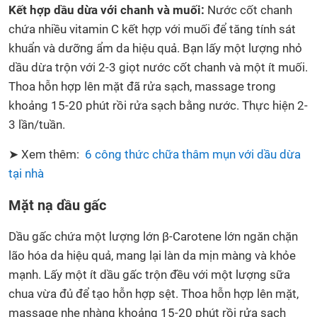
Kết hợp dầu dừa với chanh và muối:
Nước cốt chanh
chứa nhiều vitamin C kết hợp với muối để tăng tính sát
khuẩn và dưỡng ẩm da hiệu quả. Bạn lấy một lượng nhỏ
dầu dừa trộn với 2-3 giọt nước cốt chanh và một ít muối.
Thoa hỗn hợp lên mặt đã rửa sạch, massage trong
khoảng 15-20 phút rồi rửa sạch bằng nước. Thực hiện 2-
3 lần/tuần.
➤ Xem thêm:
6 công thức chữa thâm mụn với dầu dừa
tại nhà
Mặt nạ dầu gấc
Dầu gấc chứa một lượng lớn β-Carotene lớn ngăn chặn
lão hóa da hiệu quả, mang lại làn da mịn màng và khỏe
mạnh. Lấy một ít dầu gấc trộn đều với một lượng sữa
chua vừa đủ để tạo hỗn hợp sệt. Thoa hỗn hợp lên mặt,
massage nhẹ nhàng khoảng 15-20 phút rồi rửa sạch