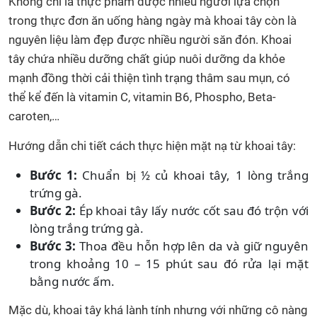
Không chỉ là thực phẩm được nhiều người lựa chọn
trong thực đơn ăn uống hàng ngày mà khoai tây còn là
nguyên liệu làm đẹp được nhiều người săn đón. Khoai
tây chứa nhiều dưỡng chất giúp nuôi dưỡng da khỏe
mạnh đồng thời cải thiện tình trạng thâm sau mụn, có
thể kể đến là vitamin C, vitamin B6, Phospho, Beta-
caroten,…
Hướng dẫn chi tiết cách thực hiện mặt nạ từ khoai tây:
Bước 1:
Chuẩn bị ½ củ khoai tây, 1 lòng trắng
trứng gà.
Bước 2:
Ép khoai tây lấy nước cốt sau đó trộn với
lòng trắng trứng gà.
Bước 3:
Thoa đều hỗn hợp lên da và giữ nguyên
trong khoảng 10 – 15 phút sau đó rửa lại mặt
bằng nước ấm.
Mặc dù, khoai tây khá lành tính nhưng với những cô nàng