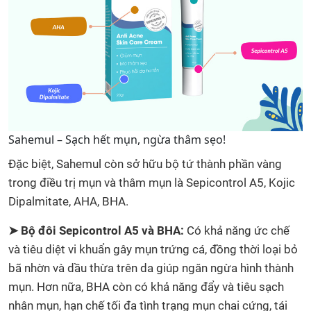
Sahemul – Sạch hết mụn, ngừa thâm sẹo!
Đặc biệt, Sahemul còn sở hữu bộ tứ thành phần vàng
trong điều trị mụn và thâm mụn là Sepicontrol A5, Kojic
Dipalmitate, AHA, BHA.
➤ Bộ đôi Sepicontrol A5 và BHA:
Có khả năng ức chế
và tiêu diệt vi khuẩn gây mụn trứng cá, đồng thời loại bỏ
bã nhờn và dầu thừa trên da giúp ngăn ngừa hình thành
mụn. Hơn nữa, BHA còn có khả năng đẩy và tiêu sạch
nhân mụn, hạn chế tối đa tình trạng mụn chai cứng, tái