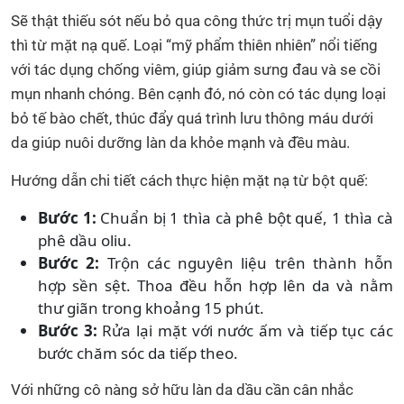
Sẽ thật thiếu sót nếu bỏ qua công thức trị mụn tuổi dậy
thì từ mặt nạ quế. Loại “mỹ phẩm thiên nhiên” nổi tiếng
với tác dụng chống viêm, giúp giảm sưng đau và se cồi
mụn nhanh chóng. Bên cạnh đó, nó còn có tác dụng loại
bỏ tế bào chết, thúc đẩy quá trình lưu thông máu dưới
da giúp nuôi dưỡng làn da khỏe mạnh và đều màu.
Hướng dẫn chi tiết cách thực hiện mặt nạ từ bột quế:
Bước 1:
Chuẩn bị 1 thìa cà phê bột quế, 1 thìa cà
phê dầu oliu.
Bước 2:
Trộn các nguyên liệu trên thành hỗn
hợp sền sệt. Thoa đều hỗn hợp lên da và nằm
thư giãn trong khoảng 15 phút.
Bước 3:
Rửa lại mặt với nước ấm và tiếp tục các
bước chăm sóc da tiếp theo.
Với những cô nàng sở hữu làn da dầu cần cân nhắc