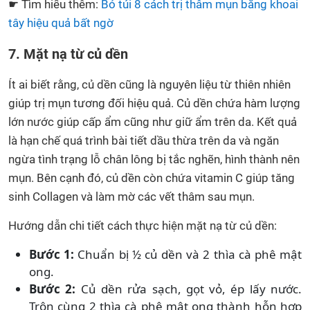
☛ Tìm hiểu thêm:
Bỏ túi 8 cách trị thâm mụn bằng khoai
tây hiệu quả bất ngờ
7. Mặt nạ từ củ dền
Ít ai biết rằng, củ dền cũng là nguyên liệu từ thiên nhiên
giúp trị mụn tương đối hiệu quả. Củ dền chứa hàm lượng
lớn nước giúp cấp ẩm cũng như giữ ẩm trên da. Kết quả
là hạn chế quá trình bài tiết dầu thừa trên da và ngăn
ngừa tình trạng lỗ chân lông bị tắc nghẽn, hình thành nên
mụn. Bên cạnh đó, củ dền còn chứa vitamin C giúp tăng
sinh Collagen và làm mờ các vết thâm sau mụn.
Hướng dẫn chi tiết cách thực hiện mặt nạ từ củ dền:
Bước 1:
Chuẩn bị ½ củ dền và 2 thìa cà phê mật
ong.
Bước 2:
Củ dền rửa sạch, gọt vỏ, ép lấy nước.
Trộn cùng 2 thìa cà phê mật ong thành hỗn hợp