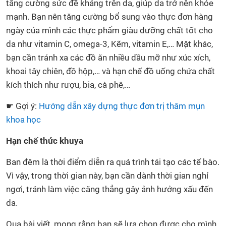
tăng cường sức đề kháng trên da, giúp da trở nên khỏe
mạnh. Bạn nên tăng cường bổ sung vào thực đơn hàng
ngày của mình các thực phẩm giàu dưỡng chất tốt cho
da như vitamin C, omega-3, Kẽm, vitamin E,… Mặt khác,
bạn cần tránh xa các đồ ăn nhiều dầu mỡ như xúc xích,
khoai tây chiên, đồ hộp,… và hạn chế đồ uống chứa chất
kích thích như rượu, bia, cà phê,…
☛ Gợi ý:
Hướng dẫn xây dựng thực đơn trị thâm mụn
khoa học
Hạn chế thức khuya
Ban đêm là thời điểm diễn ra quá trình tái tạo các tế bào.
Vì vậy, trong thời gian này, bạn cần dành thời gian nghỉ
ngơi, tránh làm việc căng thẳng gây ảnh hưởng xấu đến
da.
Qua bài viết, mong rằng bạn sẽ lựa chọn được cho mình