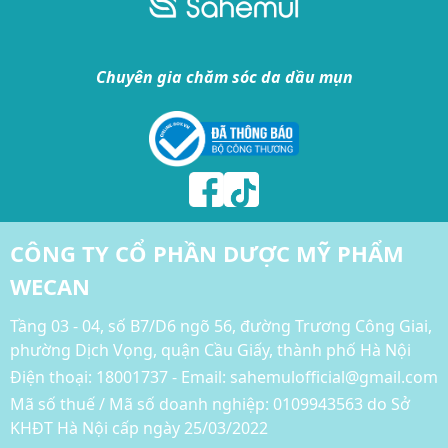
Chuyên gia chăm sóc da dầu mụn
CÔNG TY CỔ PHẦN DƯỢC MỸ PHẨM
WECAN
Tầng 03 - 04, số B7/D6 ngõ 56, đường Trương Công Giai,
phường Dịch Vọng, quận Cầu Giấy, thành phố Hà Nội
Điện thoại:
18001737 - Email: sahemulofficial@gmail.com
Mã số thuế / Mã số doanh nghiệp: 0109943563 do Sở
KHĐT Hà Nội cấp ngày 25/03/2022