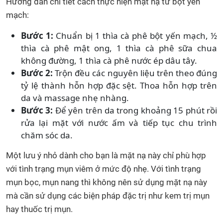
Hướng dẫn chi tiết cách thực hiện mặt nạ từ bột yến
mạch:
Bước 1:
Chuẩn bị 1 thìa cà phê bột yến mạch, ½
thìa cà phê mật ong, 1 thìa cà phê sữa chua
không đường, 1 thìa cà phê nước ép dâu tây.
Bước 2:
Trộn đều các nguyên liệu trên theo đúng
tỷ lệ thành hỗn hợp đặc sệt. Thoa hỗn hợp trên
da và massage nhẹ nhàng.
Bước 3:
Để yên trên da trong khoảng 15 phút rồi
rửa lại mặt với nước ấm và tiếp tục chu trình
chăm sóc da.
Một lưu ý nhỏ dành cho bạn là mặt nạ này chỉ phù hợp
với tình trạng mụn viêm ở mức độ nhẹ. Với tình trạng
mụn bọc, mụn nang thì không nên sử dụng mặt nạ này
mà cần sử dụng các biện pháp đặc trị như kem trị mụn
hay thuốc trị mụn.