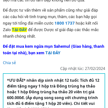
sẹo mà các tín đồ làm đẹp không nên bỏ qua.
Để được tư vấn thêm về sản phẩm cũng như giải đáp
các câu hỏi về tình trạng mụn, thâm, các bạn hãy gọi
ngay tới tổng đài miễn cước
1800 1737
hoặc kết nối
Zalo
TẠI ĐÂY
để được Dược sĩ giải đáp các thắc mắc
nhanh chóng nhất.
Để đặt mua kem ngừa mụn Sahemul (Giao hàng, thanh
toán tại nhà), bạn xem
TẠI ĐÂY
Chia sẻ
Cập nhật lúc: 27/02/2024
*ƯU ĐÃI* nhân dịp sinh nhật 12 tuổi: Tích đủ 12
điểm tặng ngay 1 hộp trà Đông trùng hạ thảo
hoặc 1 hộp Đông trùng hạ thảo 20 viên trị giá
600.000đ. (Áp dụng song song với chương trình
tích đủ 6 điểm tặng 1 hộp 20 viên). Chi tiết vui