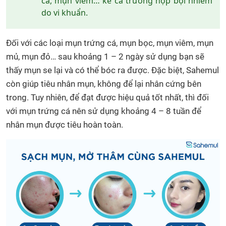
cá, mụn viêm… kể cả trường hợp bội nhiễm
do vi khuẩn.
Đối với các loại mụn trứng cá, mụn bọc, mụn viêm, mụn
mủ, mụn đỏ… sau khoảng 1 – 2 ngày sử dụng bạn sẽ
thấy mụn se lại và có thể bóc ra được. Đặc biệt, Sahemul
còn giúp tiêu nhân mụn, không để lại nhân cứng bên
trong. Tuy nhiên, để đạt được hiệu quả tốt nhất, thì đối
với mụn trứng cá nên sử dụng khoảng 4 – 8 tuần để
nhân mụn được tiêu hoàn toàn.