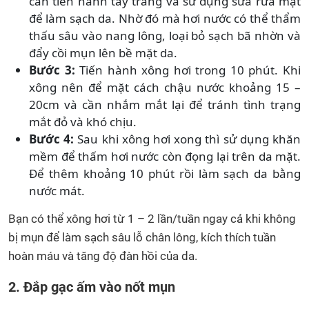
cần tiến hành tẩy trang và sử dụng sữa rửa mặt
để làm sạch da. Nhờ đó mà hơi nước có thể thẩm
thấu sâu vào nang lông, loại bỏ sạch bã nhờn và
đẩy cồi mụn lên bề mặt da.
Bước 3:
Tiến hành xông hơi trong 10 phút. Khi
xông nên để mặt cách chậu nước khoảng 15 –
20cm và cần nhắm mắt lại để tránh tình trạng
mắt đỏ và khó chịu.
Bước 4:
Sau khi xông hơi xong thì sử dụng khăn
mềm để thấm hơi nước còn đọng lại trên da mặt.
Để thêm khoảng 10 phút rồi làm sạch da bằng
nước mát.
Bạn có thể xông hơi từ 1 – 2 lần/tuần ngay cả khi không
bị mụn để làm sạch sâu lỗ chân lông, kích thích tuần
hoàn máu và tăng độ đàn hồi của da.
2. Đắp gạc ấm vào nốt mụn