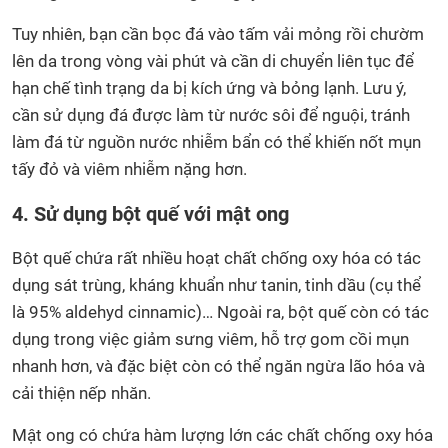
Tuy nhiên, bạn cần bọc đá vào tấm vải mỏng rồi chườm
lên da trong vòng vài phút và cần di chuyển liên tục để
hạn chế tình trạng da bị kích ứng và bỏng lạnh. Lưu ý,
cần sử dụng đá được làm từ nước sôi để nguội, tránh
làm đá từ nguồn nước nhiễm bẩn có thể khiến nốt mụn
tấy đỏ và viêm nhiễm nặng hơn.
4. Sử dụng bột quế với mật ong
Bột quế chứa rất nhiều hoạt chất chống oxy hóa có tác
dụng sát trùng, kháng khuẩn như tanin, tinh dầu (cụ thể
là 95% aldehyd cinnamic)… Ngoài ra, bột quế còn có tác
dụng trong việc giảm sưng viêm, hỗ trợ gom cồi mụn
nhanh hơn, và đặc biệt còn có thể ngăn ngừa lão hóa và
cải thiện nếp nhăn.
Mật ong có chứa hàm lượng lớn các chất chống oxy hóa