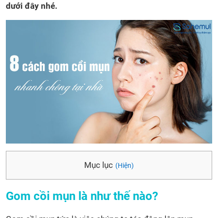
dưới đây nhé.
Mục lục
(Hiện)
Gom cồi mụn là như thế nào?