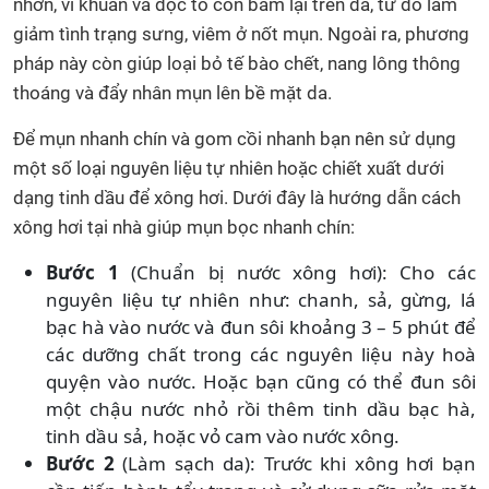
nhờn, vi khuẩn và độc tố còn bám lại trên da, từ đó làm
giảm tình trạng sưng, viêm ở nốt mụn. Ngoài ra, phương
pháp này còn giúp loại bỏ tế bào chết, nang lông thông
thoáng và đẩy nhân mụn lên bề mặt da.
Để mụn nhanh chín và gom cồi nhanh bạn nên sử dụng
một số loại nguyên liệu tự nhiên hoặc chiết xuất dưới
dạng tinh dầu để xông hơi. Dưới đây là hướng dẫn cách
xông hơi tại nhà giúp mụn bọc nhanh chín:
Bước 1
(Chuẩn bị nước xông hơi): Cho các
nguyên liệu tự nhiên như: chanh, sả, gừng, lá
bạc hà vào nước và đun sôi khoảng 3 – 5 phút để
các dưỡng chất trong các nguyên liệu này hoà
quyện vào nước. Hoặc bạn cũng có thể đun sôi
một chậu nước nhỏ rồi thêm tinh dầu bạc hà,
tinh dầu sả, hoặc vỏ cam vào nước xông.
Bước 2
(Làm sạch da): Trước khi xông hơi bạn