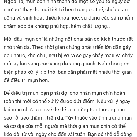
Ngoài ra, mụn còn hình thành do một số yếu tố nguy cơ
như: sự thay đổi nội tiết tố bên trong cơ thể, chế độ ăn
uống và sinh hoạt thiếu khoa học, sự dụng các sản phẩm
chăm sóc da không phù hợp, kém chất lượng…
Mới đầu, mụn chỉ là những nốt chai sần có kích thước rất
nhỏ trên da. Theo thời gian chúng phát triển lớn dần gây
đau nhức, khó chịu, nếu bị vỡ ra sẽ gây chảy máu và chảy
mủ lây lan sang các vùng da xung quanh. Nếu không có
biện pháp xử lý kịp thời bạn cần phải mất nhiều thời gian
để điều trị mụn hơn.
Để điều trị mụn, bạn phải đợi cho nhân mụn chín hoàn
toàn thì mới có thể xử lý được dứt điểm. Nếu xử lý ngay
khi mụn chưa chín sẽ dễ để lại những tổn thương như
sẹo rỗ, sẹo thâm… trên da. Tùy thuộc vào tình trạng mụn
và cơ địa của mỗi người mà thời gian mụn chín có thể
kéo dài từ vài ngày cho đến vài tuần. Bạn có thể dễ dàng