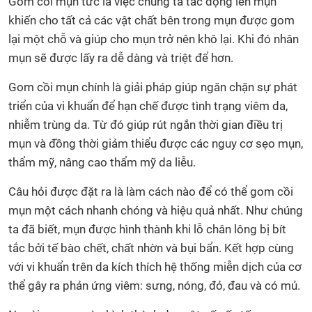
Gom cồi mụn tức là việc chúng ta tác động lên mụn
khiến cho tất cả các vật chất bên trong mụn được gom
lại một chỗ và giúp cho mụn trở nên khô lại. Khi đó nhân
mụn sẽ được lấy ra dễ dàng và triệt để hơn.
Gom cồi mụn chính là giải pháp giúp ngăn chặn sự phát
triển của vi khuẩn để hạn chế được tình trạng viêm da,
nhiễm trùng da. Từ đó giúp rút ngắn thời gian điều trị
mụn và đồng thời giảm thiểu được các nguy cơ sẹo mụn,
thẩm mỹ, nâng cao thẩm mỹ da liễu.
Câu hỏi được đặt ra là làm cách nào để có thể gom cồi
mụn một cách nhanh chóng và hiệu quả nhất. Như chúng
ta đã biết, mụn được hình thành khi lỗ chân lông bị bít
tắc bởi tế bào chết, chất nhờn và bụi bẩn. Kết hợp cùng
với vi khuẩn trên da kích thích hệ thống miễn dịch của cơ
thể gây ra phản ứng viêm: sưng, nóng, đỏ, đau và có mủ.