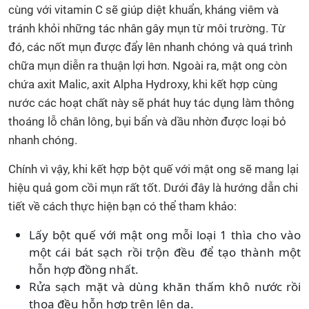
cùng với vitamin C sẽ giúp diệt khuẩn, kháng viêm và
tránh khỏi những tác nhân gây mụn từ môi trường. Từ
đó, các nốt mụn được đẩy lên nhanh chóng và quá trình
chữa mụn diễn ra thuận lợi hơn. Ngoài ra, mật ong còn
chứa axit Malic, axit Alpha Hydroxy, khi kết hợp cùng
nước các hoạt chất này sẽ phát huy tác dụng làm thông
thoáng lỗ chân lông, bụi bẩn và dầu nhờn được loại bỏ
nhanh chóng.
Chính vì vậy, khi kết hợp bột quế với mật ong sẽ mang lại
hiệu quả gom cồi mụn rất tốt. Dưới đây là hướng dẫn chi
tiết về cách thực hiện bạn có thể tham khảo:
Lấy bột quế với mật ong mỗi loại 1 thìa cho vào
một cái bát sạch rồi trộn đều để tạo thành một
hỗn hợp đồng nhất.
Rửa sạch mặt và dùng khăn thấm khô nước rồi
thoa đều hỗn hợp trên lên da.