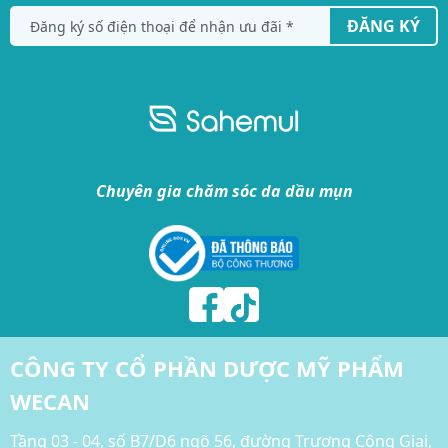
ĐĂNG KÝ
Chuyên gia chăm sóc da dầu mụn
CÔNG TY CỔ PHẦN DƯỢC MỸ PHẨM
WECAN
Tầng 03 - 04, số B7/D6 ngõ 56, đường Trương Công Giai,