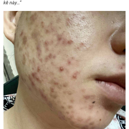
kê này…”