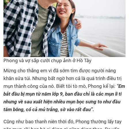
Phong và vợ sắp cưới chụp ảnh ở Hồ Tây
Mừng cho thằng em vì đã sớm tìm được người nâng
khăn sửa túi. Nhưng bất ngờ hơn cả là quá trình điều trị
mụn thành công của nó. Biết tôi tò mò, Phong kể lại
: “
Em
bắt đầu bị mụn từ năm lớp 9, ban đầu chỉ là các mụn li ti
nhưng về sau xuất hiện nhiều mụn bọc sưng to như đầu
tăm bông, có cả mủ trắng, sờ vào rất đau”.
Cũng như bao thanh niên thời đó, Phong thường lấy tay