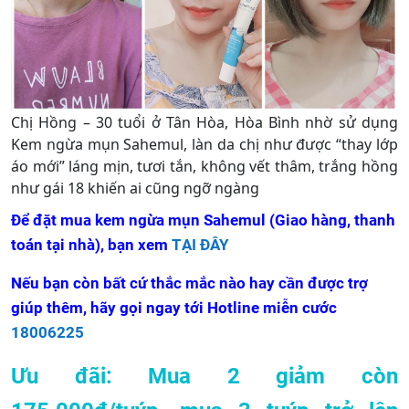
Chị Hồng – 30 tuổi ở Tân Hòa, Hòa Bình nhờ sử dụng
Kem ngừa mụn Sahemul, làn da chị như được “thay lớp
áo mới” láng mịn, tươi tắn, không vết thâm, trắng hồng
như gái 18 khiến ai cũng ngỡ ngàng
Để đặt mua kem ngừa mụn Sahemul (Giao hàng, thanh
toán tại nhà), bạn xem
TẠI ĐÂY
Nếu bạn còn bất cứ thắc mắc nào hay cần được trợ
giúp thêm, hãy gọi ngay tới Hotline miễn cước
18006225
Ưu đãi: Mua 2 giảm còn