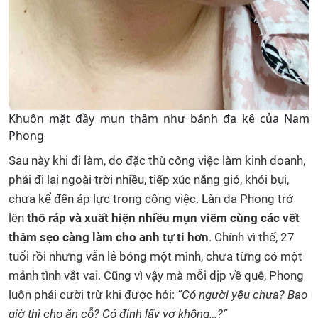
Khuôn mặt đầy mụn thâm như bánh đa kê của Nam
Phong
Sau này khi đi làm, do đặc thù công việc làm kinh doanh,
phải đi lại ngoài trời nhiều, tiếp xúc nắng gió, khói bụi,
chưa kể đến áp lực trong công việc. Làn da Phong trở
lên
thô ráp và xuất hiện nhiều
mụn viêm cùng các vết
thâm sẹo càng làm cho anh tự ti hơn
. Chính vì thế, 27
tuổi rồi nhưng vẫn lẻ bóng một mình, chưa từng có một
mảnh tình vắt vai. Cũng vì vậy mà mỗi dịp về quê, Phong
luôn phải cười trừ khi được hỏi:
“Có người yêu chưa? Bao
giờ thì cho ăn cỗ? Có định lấy vợ không…?”