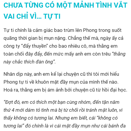
CHƯA TỪNG CÓ MỘT MẢNH TÌNH VẮT
VAI CHỈ VÌ… TỰ TI
Tự ti chính là cảm giác bao trùm lên Phong trong suốt
quãng thời gian bị mụn nặng. Chẳng thế mà, ngày ấy cả
công ty “đẩy thuyền” cho bao nhiêu cô, mà thằng em
toàn chối đây đẩy, đến mức mấy anh em còn trêu
“thằng
này chắc thích đàn ông”.
Nhân dịp này, anh em kể lại chuyện cũ thì tôi mới hiểu
Phong tự ti về khuôn mặt đầy mụn của mình thế nào.
Hoá ra, thằng em bị ám ảnh bởi chuyện cũ từ hồi đại học.
“Đợt đó, em có thích một bạn cùng nhóm, đến tận năm
thứ 4 mới dám tỏ tình mà bị từ chối rồi tránh mặt luôn, vì
thấy không có tương lai. Nhưng em biết, cái “không có
tương lai” đó chính là vì cái mặt đầy mụn như cái bánh đa