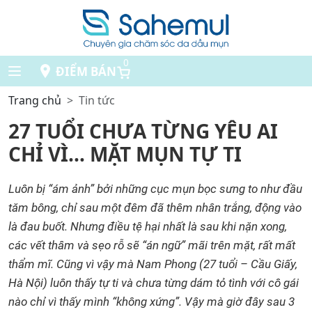
0
ĐIỂM BÁN
Trang chủ
Tin tức
27 TUỔI CHƯA TỪNG YÊU AI
CHỈ VÌ… MẶT MỤN TỰ TI
Luôn bị “ám ảnh” bởi những cục mụn bọc sưng to như đầu
tăm bông, chỉ sau một đêm đã thêm nhân trắng, động vào
là đau buốt.
Nhưng điều tệ hại nhất là sau khi nặn xong,
các vết thâm và sẹo rỗ sẽ “án ngữ” mãi trên mặt, rất mất
thẩm mĩ. Cũng vì vậy mà Nam Phong (27 tuổi – Cầu Giấy,
Hà Nội) luôn thấy tự ti và chưa từng dám tỏ tình với cô gái
nào chỉ vì thấy mình “không xứng”. Vậy mà giờ đây sau 3