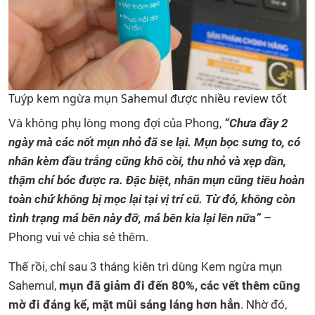
Tuýp kem ngừa mụn Sahemul được nhiều review tốt
Và không phụ lòng mong đợi của Phong,
“Chưa đầy 2
ngày mà các nốt mụn nhỏ đã se lại. Mụn bọc sưng to, có
nhân kèm đầu trắng cũng khô cồi, thu nhỏ và xẹp dần,
thậm chí bóc được ra. Đặc biệt, nhân mụn cũng tiêu hoàn
toàn chứ không bị mọc lại tại vị trí cũ. Từ đó, không còn
tình trạng má bên này đỡ, má bên kia lại lên nữa”
–
Phong vui vẻ chia sẻ thêm.
Thế rồi, chỉ sau 3 tháng kiên trì dùng Kem ngừa mụn
Sahemul,
mụn đã giảm đi đến 80%, các vết thêm cũng
mờ đi đáng kể, mặt mũi sáng láng hơn hẳn
. Nhờ đó,