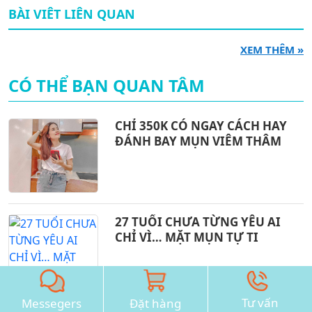
BÀI VIÊT LIÊN QUAN
XEM THÊM »
CÓ THỂ BẠN QUAN TÂM
CHỈ 350K CÓ NGAY CÁCH HAY
ĐÁNH BAY MỤN VIÊM THÂM
27 TUỔI CHƯA TỪNG YÊU AI
CHỈ VÌ… MẶT MỤN TỰ TI
Tư vấn
Messegers
Đặt hàng
Gần 10 năm sống chung với