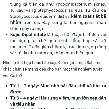
trứng cá trên da như Propionibacterium acnes,
Tụ cầu vàng Staphyococcus aureus, Tụ cầu da
Staphyococcus epidermidis)
và
kiểm soát tiết bã
nhờn
trên da. Đây cũng là hai nguyên nhân
chính gây ra mụn.
Kojic Dipalmitate
là hoạt chất được biết đến với
tác dụng ức chế quá trình tổng hợp sắc tố
melanin. Từ đó giúp chống lại các tình trạng tăng
sắc tố da như nám da, thâm mụn hiệu quả.
Nhờ sự kết hợp hoàn hảo này, Kem ngừa mụn Sahemul
chắc chắn sẽ mang đến cho bạn một trải nghiệm tuyệt
vời. Cụ thể:
Từ 1 – 2 ngày: Mụn nhỏ bắt đầu khô và bóc ra
được
Từ 3 – 4 ngày: Hết sưng viêm, mụn lớn xẹp dần
và tiêu nhân