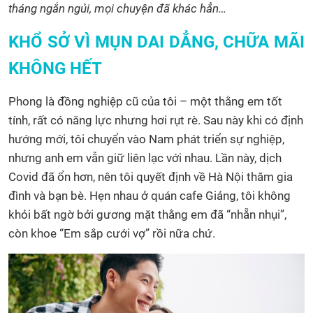
tháng ngắn ngủi, mọi chuyện đã khác hẳn…
KHỔ SỞ VÌ MỤN DAI DẲNG, CHỮA MÃI
KHÔNG HẾT
Phong là
đồng nghiệp cũ của tôi – một thằng em tốt
tính, rất có năng lực nhưng hơi rụt rè. Sau này khi có định
hướng mới, tôi chuyển vào Nam phát triển sự nghiệp,
nhưng anh em vẫn giữ liên lạc với nhau. Lần này, dịch
Covid đã ổn hơn, nên tôi quyết định về Hà Nội thăm gia
đình và bạn bè. Hẹn nhau ở quán cafe Giảng, tôi không
khỏi bất ngờ bởi gương mặt thằng em đã “nhẵn nhụi”,
còn khoe “Em sắp cưới vợ” rồi nữa chứ.