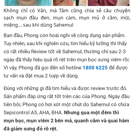
Không chỉ có Vân, mà Tâm cũng chia sẻ câu chuyện
sạch mụn đầu đen, mụn cám, mụn mủ ở cằm, mũi,
miệng… sau khi dùng Sahemul
Ban đầu, Phong còn hoài nghi về công dụng sản phẩm.
Tuy nhiên, sau khi nghiên cứu, tìm hiểu kỹ lưỡng thì thấy
có rất nhiều Review tốt về Sahemul, thường chỉ sau 2-3
ngày đã thấy hiệu quả rõ rệt trên mụn bọc sưng viêm rồi.
Vì vậy, Phong đã gọi đến số hotline
1800 6225
để được
tư vấn và đặt mua 2 tuýp về dùng.
Đúng với những gì đã tìm hiểu và được review trước đó.
Sản phẩm đáp ứng rất tốt trên các của Phong. Ngày đầu
tiên bôi, Phong có hơi xót một chút do Sahemul có chứa
Sepicontrol A5, AHA, BHA.
Nhưng qua một đêm thì
mụn bọc, mụn viêm 2 bên má, quanh cằm và quai hàm
đã giảm sưng đỏ rõ rệt.