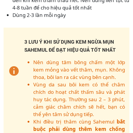
đến khi kem thẩm thấu hết. Nên dùng liên tục từ
4-8 tuần để cho hiệu quả tốt nhất
Dùng 2-3 lần mỗi ngày
3 LƯU Ý KHI SỬ DỤNG KEM NGỪA MỤN
SAHEMUL ĐỂ ĐẠT HIỆU QUẢ TỐT NHẤT
Nên dùng tăm bông chấm một lớp
kem mỏng vào vết thâm, mụn. Không
thoa, bôi lan ra các vùng bên cạnh.
Vùng da sau bôi kem có thể châm
chích do hoạt chất thấm sâu và phát
huy tác dụng. Thường sau 2 – 3 phút,
cảm giác châm chích sẽ hết, bạn có
thể yên tâm sử dụng tiếp.
Khi điều trị thâm cùng Sahemul
bắt
buộc phải dùng thêm kem chống