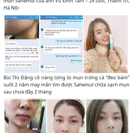
mụn Sahemul của anh Vũ Đình Tâm – 24 tuổi, Thanh Trì,
Hà Nội
Bùi Thị Đặng cô nàng từng bị mụn trứng cá “đeo bám”
suốt 2 năm may mắn tìm được Sahemul chữa sạch mụn
sau chưa đầy 2 tháng