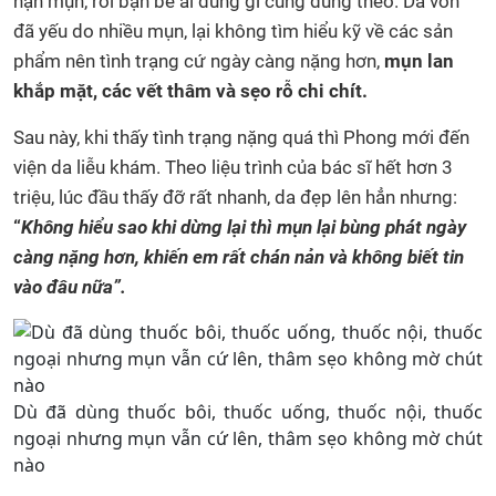
nặn mụn, rồi bạn bè ai dùng gì cũng dùng theo. Da vốn
đã yếu do nhiều mụn, lại không tìm hiểu kỹ về các sản
phẩm nên tình trạng cứ ngày càng nặng hơn,
mụn lan
khắp mặt, các vết thâm và sẹo rỗ chi chít.
Sau này, khi thấy tình trạng nặng quá thì Phong mới đến
viện da liễu khám. Theo liệu trình của bác sĩ hết hơn 3
triệu, lúc đầu thấy đỡ rất nhanh, da đẹp lên hẳn nhưng:
“
Không hiểu sao khi dừng lại thì mụn lại bùng phát ngày
càng nặng hơn, khiến em rất chán nản và không biết tin
vào đâu nữa”.
Dù đã dùng thuốc bôi, thuốc uống, thuốc nội, thuốc
ngoại nhưng mụn vẫn cứ lên, thâm sẹo không mờ chút
nào